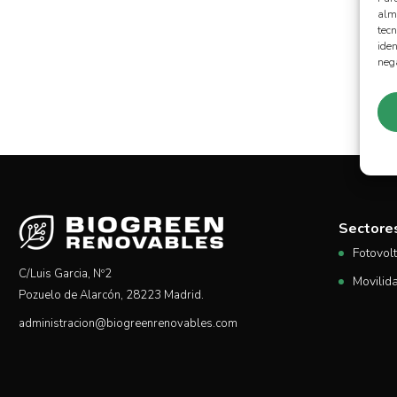
alma
tec
iden
nega
Sectore
Fotovol
C/Luis Garcia, Nº2
Movilida
Pozuelo de Alarcón, 28223 Madrid.
administracion@biogreenrenovables.com