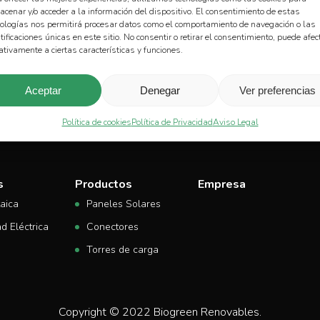
cenar y/o acceder a la información del dispositivo. El consentimiento de estas
nologías nos permitirá procesar datos como el comportamiento de navegación o las
tificaciones únicas en este sitio. No consentir o retirar el consentimiento, puede afec
tivamente a ciertas características y funciones.
Aceptar
Denegar
Ver preferencias
Política de cookies
Política de Privacidad
Aviso Legal
s
Productos
Empresa
taica
Paneles Solares
d Eléctrica
Conectores
Torres de carga
Copyright © 2022 Biogreen Renovables.