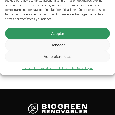
cookies para almacenar y/o acceder a la información del dispositivo. El
consentimiento de estas tecnologías nos permitirá procesar datos como el
comportamiento de navegación o las identificaciones únicas en este sitio.
No consentir o retirar el consentimiento, puede afectar negativamente a
ciertas características y funciones.
Aceptar
Denegar
eHOME
eHOME
T1C32 2
T1C32 3
Ver preferencias
Política de cookies
Política de Privacidad
Aviso Legal