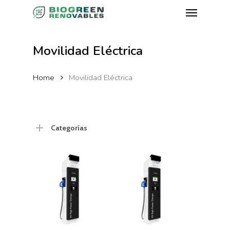
Skip
Menu
to
main
content
Movilidad Eléctrica
Home
Movilidad Eléctrica
Categorías